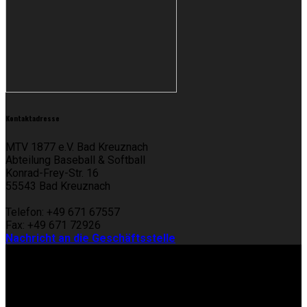
Kontaktadresse
MTV 1877 e.V. Bad Kreuznach
Abteilung Baseball & Softball
Konrad-Frey-Str. 16
55543 Bad Kreuznach
Telefon: +49 671 67557
Fax: +49 671 72926
Nachricht an die Geschäftsstelle
Copyright (c) 2017 Bad Kreuznach Cobras
folgt uns auf...